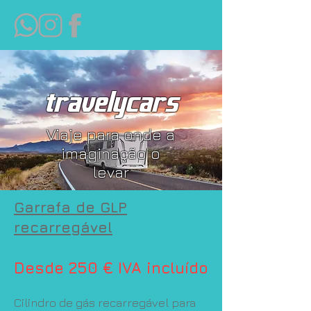
travelycars
Viaje para onde a
imaginação o
levar
Garrafa de GLP
recarregável
Desde 250 € IVA incluído
Cilindro de gás recarregável para