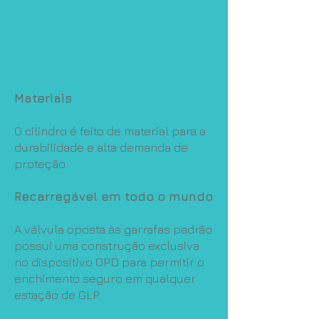
Materiais
O cilindro é feito de material para a
durabilidade e alta demanda de
proteção.
Recarregável em todo o mundo
A válvula oposta às garrafas padrão
possui uma construção exclusiva
no dispositivo OPD para permitir o
enchimento seguro em qualquer
estação de GLP.