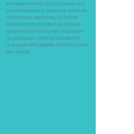
armazenamento de GLP usado em
autocaravanas e campers, além de
churrascos, camping, culinária,
aquecimento doméstico, barcos,
queimadores e tochas industriais
ou qualquer outra aplicação em
que a garrafa padrão de GLP possa
ser usada